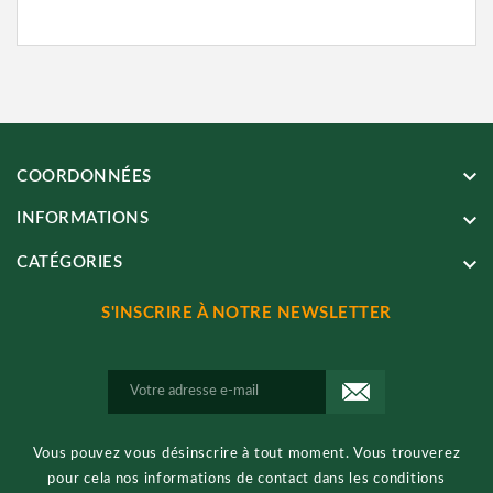
keyboard_arrow_down
COORDONNÉES
keyboard_arrow_down
INFORMATIONS
keyboard_arrow_down
CATÉGORIES
S'INSCRIRE À NOTRE NEWSLETTER
Vous pouvez vous désinscrire à tout moment. Vous trouverez
pour cela nos informations de contact dans les conditions